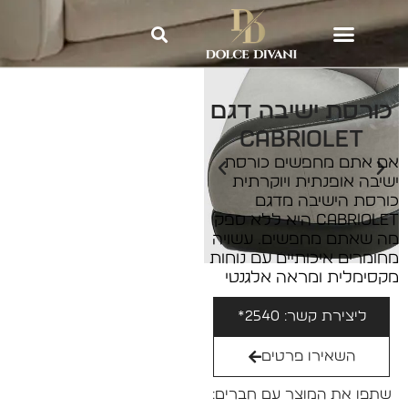
Dolce Divani
»
כורסאות ישיבה
»
כורסת ישיבה דגם CABRIOLET
כורסת ישיבה דגם
CABRIOLET
אם אתם מחפשים כורסת
ישיבה אופנתית ויוקרתית
כורסת הישיבה מדגם
CABRIOLET היא ללא ספק
מה שאתם מחפשים. עשויה
מחומרים איכותיים עם נוחות
מקסימלית ומראה אלגנטי
ליצירת קשר: 2540*
השאירו פרטים
שתפו את המוצר עם חברים: