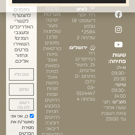
לבית
ברשתות:
ראשון
פנים?
סלונים
לציון:
מוזמנים
מערכות
רח' יוסף
להצטרף
ישיבה
לישנסקי 18
לקשרי
מעור
טלפון
האדריכלים
שולחנות
2584*
ומעצבי
סלון |
שלוחה 2
הפנים!
מזנונים
השאירו
ירושלים:
כורסאות
פרטים
רח'
פינות
שעות
ונחזור
המייסדים
אוכל
פתיחה:
אליכם.
15, מישור
כסאות
א-ה:
אדומים,
לפינת
09:30-
מתחם D-
אוכל
20:30
CITY.
מיטות
שישי:
03-
זוגיות
09:30-
5514447
ספות
14:00
שלוחה 4
רהיטים
מוצ"ש:
חצי
במבצע
שעה אחרי
חנויות
צאת השבת
כן, אני אני
רהיטים
עד 23:00
מאשר/ת את
דולצ'ה
מסירת
דיבאני
הפרטים
בתקשורת