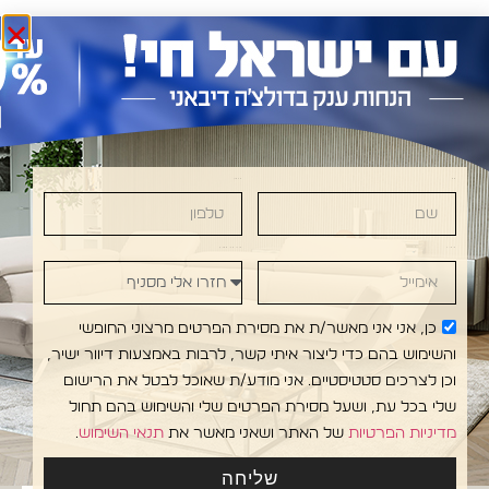
שם
טלפון
ANI • DOLCE DIVANI • DOLCE DIVANI • DOLCE 
אימייל
חזרו אלי מסניף
כן, אני אני מאשר/ת את מסירת הפרטים מרצוני החופשי
והשימוש בהם כדי ליצור איתי קשר, לרבות באמצעות דיוור ישיר,
וכן לצרכים סטטיסטיים. אני מודע/ת שאוכל לבטל את הרישום
שלי בכל עת, ושעל מסירת הפרטים שלי והשימוש בהם תחול
מדיניות הפרטיות
של האתר ושאני מאשר את
תנאי השימוש
.
עקבו
אולמות
מפת אתר
אדריכלים
שליחה
אחרינו
התצוגה:
ריהוט
ומעצבי