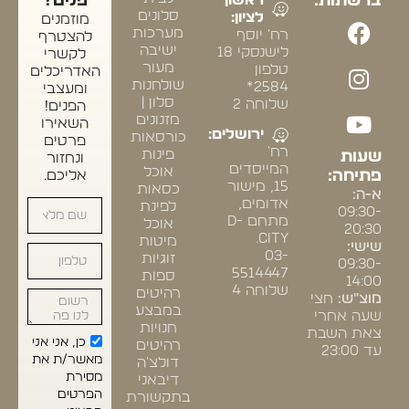
ברשתות:
פנים?
סלונים
לציון:
מוזמנים
מערכות
רח' יוסף
להצטרף
ישיבה
לישנסקי 18
לקשרי
מעור
טלפון
האדריכלים
שולחנות
2584*
ומעצבי
סלון |
שלוחה 2
הפנים!
מזנונים
השאירו
ירושלים:
כורסאות
פרטים
רח'
פינות
שעות
ונחזור
המייסדים
אוכל
פתיחה:
אליכם.
15, מישור
כסאות
א-ה:
אדומים,
לפינת
09:30-
מתחם D-
אוכל
20:30
CITY.
מיטות
שישי:
03-
זוגיות
09:30-
5514447
ספות
14:00
שלוחה 4
רהיטים
מוצ"ש:
חצי
במבצע
שעה אחרי
חנויות
צאת השבת
כן, אני אני
רהיטים
עד 23:00
מאשר/ת את
דולצ'ה
מסירת
דיבאני
הפרטים
בתקשורת