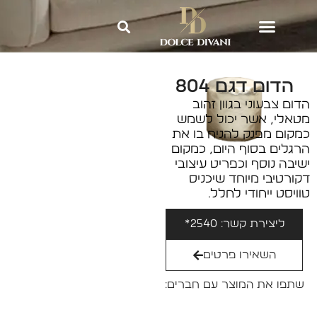
Dolce Divani
»
כורסאות ישיבה
»
הדום דגם 804
הדום דגם 804
הדום צבעוני בגוון זהוב
מטאלי, אשר יכול לשמש
כמקום מפנק להניח בו את
הרגלים בסוף היום, כמקום
ישיבה נוסף וכפריט עיצובי
דקורטיבי מיוחד שיכניס
טוויסט ייחודי לחלל.
ליצירת קשר: 2540*
השאירו פרטים
שתפו את המוצר עם חברים: