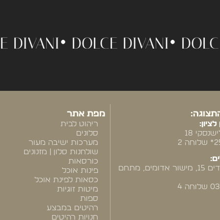
OLCE DIVANI •
DOLCE DIVANI •
D
תצוגה:
מפת אתר
לציון:
ריהוט לבית
שנסקי 18
סלונים
מערכות ישיבה מעור
שולחנות סלון | מזנונים
ם:
כורסאות
רח' המייסדים 15, מישור אדומים, מתחם
פינות אוכל
כסאות לפינת אוכל
חה 4
מיטות זוגיות
ספות
רהיטים במבצע
חנויות רהיטים