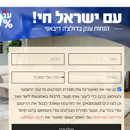
שם
טלפון
IVANI •DOLCE DIVANI • DOLCE DIVANI • DOLCE
אימייל
חזרו אלי מסניף
כן, אני אני מאשר/ת את מסירת הפרטים מרצוני החופשי
והשימוש בהם כדי ליצור איתי קשר, לרבות באמצעות דיוור ישיר,
וכן לצרכים סטטיסטיים. אני מודע/ת שאוכל לבטל את הרישום
שלי בכל עת, ושעל מסירת הפרטים שלי והשימוש בהם תחול
מדיניות הפרטיות
של האתר ושאני מאשר את
תנאי השימוש
.
עקבו
אולמות
מפת אתר
אדריכלים
שליחה