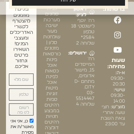
אחרינו
התצוגה:
ריהוט
ומעצבי
לבית
ברשתות:
ראשון
פנים?
סלונים
לציון:
מוזמנים
מערכות
רח' יוסף
להצטרף
ישיבה
לישנסקי 18
לקשרי
מעור
טלפון
האדריכלים
שולחנות
2584*
ומעצבי
סלון |
שלוחה 2
הפנים!
מזנונים
השאירו
ירושלים:
כורסאות
פרטים
רח'
פינות
שעות
ונחזור
המייסדים
אוכל
פתיחה:
אליכם.
15, מישור
כסאות
א-ה:
אדומים,
לפינת
09:30-
מתחם D-
אוכל
20:30
CITY.
מיטות
שישי:
03-
זוגיות
09:30-
5514447
ספות
14:00
שלוחה 4
רהיטים
מוצ"ש:
חצי
במבצע
שעה אחרי
חנויות
צאת השבת
כן, אני אני
רהיטים
עד 23:00
מאשר/ת את
דולצ'ה
מסירת
דיבאני