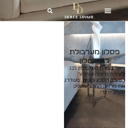
Dolce Divani
»
אקססוריז וריהוט
משלים לבית
»
פסלון מערבולת לבן
לסלון
פסלון מערבולת
לבן לסלון
פסל בצורת מערבולת לבן
ליצירת זרימה ושחרור
לעיצוב הסלון והבית, משדרג
את מראה החלל ומעניק
סטייל ייחודי.
ליצירת קשר: 2540*
השאירו פרטים