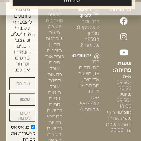
אחרינו
התצוגה:
ריהוט
ומעצבי
לבית
ברשתות:
ראשון
פנים?
סלונים
לציון:
מוזמנים
מערכות
רח' יוסף
להצטרף
ישיבה
לישנסקי 18
לקשרי
מעור
טלפון
האדריכלים
שולחנות
2584*
ומעצבי
סלון |
שלוחה 2
הפנים!
מזנונים
השאירו
ירושלים:
כורסאות
פרטים
רח'
פינות
שעות
ונחזור
המייסדים
אוכל
פתיחה:
אליכם.
15, מישור
כסאות
א-ה:
אדומים,
לפינת
09:30-
מתחם D-
אוכל
20:30
CITY.
מיטות
שישי:
03-
זוגיות
09:30-
5514447
ספות
14:00
שלוחה 4
רהיטים
מוצ"ש:
חצי
במבצע
שעה אחרי
חנויות
צאת השבת
כן, אני אני
רהיטים
עד 23:00
מאשר/ת את
דולצ'ה
מסירת
דיבאני