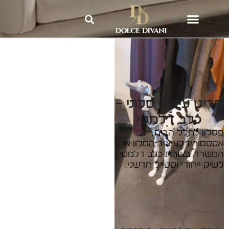
Dolce Divani
»
אקססוריז וריהוט
משלים לבית
»
פריט עיצוב סלוני –
כלב דלמטי
פריט עיצוב סלוני –
כלב דלמטי
פסלון לחלל הבית,
אקססוריז לעיצוב הסלון או
המשרד בצורת כלב דלמטי
לשיק ייחודי וסטייל חדשני.
ליצירת קשר: 2540*
השאירו פרטים