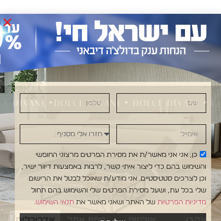
שם
טלפון
IVANI •DOLCE DIVANI • DOLCE DIVANI • DOLCE
אימייל
חזרו אלי מסניף
כן, אני אני מאשר/ת את מסירת הפרטים מרצוני החופשי
והשימוש בהם כדי ליצור איתי קשר, לרבות באמצעות דיוור ישיר,
וכן לצרכים סטטיסטיים. אני מודע/ת שאוכל לבטל את הרישום
שלי בכל עת, ושעל מסירת הפרטים שלי והשימוש בהם תחול
מדיניות הפרטיות
של האתר ושאני מאשר את
תנאי השימוש
.
עקבו
אולמות
מפת אתר
אדריכלים