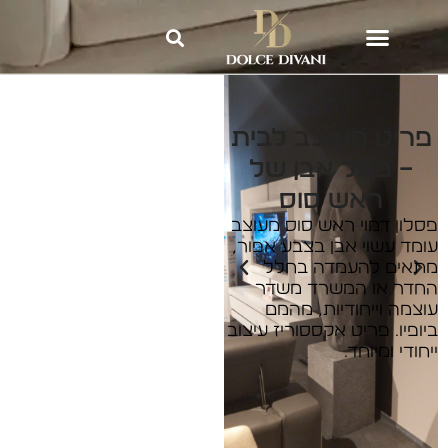
Dolce Divani
»
אקססוריז וריהוט
משלים לבית
»
פריט מעוצב לבית –
פסל אבן של ראש סוס
פריט מעוצב לבית
– פסל אבן של
ראש סוס
פסלון דמוי ראש סוס מעוצב
עומד עשוי אבן בצבע אפור,
מתאים להעמדה בחלל
החדר או המשרד משדר
עוצמה וייחודיות, מהמם
ביופיו. פריט אקססוריז עיצוב
ייחודי ומיוחד.
ליצירת קשר: 2540*
השאירו פרטים