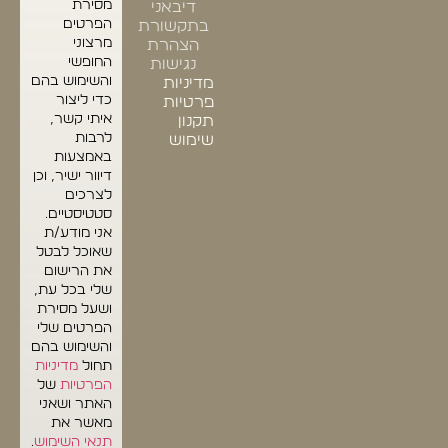
מסירת
דיבאני
הפרטים
בתקשורת
מרצוני
הצהרת
החופשי
נגישות
והשימוש בהם
מדיניות
כדי ליצור
פרטיות
איתי קשר,
תקנון
לרבות
שימוש
באמצעות
דיוור ישיר, וכן
לצרכים
סטטיסטיים.
אני מודע/ת
שאוכל לבטל
את הרישום
שלי בכל עת,
ושעל מסירת
הפרטים שלי
והשימוש בהם
תחול
מדיניות
הפרטיות
של
האתר ושאני
מאשר את
תנאי השימוש
.