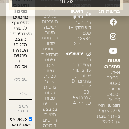
שליחה
אחרינו
התצוגה:
ריהוט
ומעצבי
לבית
ברשתות:
ראשון
פנים?
סלונים
לציון:
מוזמנים
מערכות
רח' יוסף
להצטרף
ישיבה
לישנסקי 18
לקשרי
מעור
טלפון
האדריכלים
שולחנות
2584*
ומעצבי
סלון |
שלוחה 2
הפנים!
מזנונים
השאירו
ירושלים:
כורסאות
פרטים
רח'
פינות
שעות
ונחזור
המייסדים
אוכל
פתיחה:
אליכם.
15, מישור
כסאות
א-ה:
אדומים,
לפינת
09:30-
מתחם D-
אוכל
20:30
CITY.
מיטות
שישי:
03-
זוגיות
09:30-
5514447
ספות
14:00
שלוחה 4
רהיטים
מוצ"ש:
חצי
במבצע
שעה אחרי
חנויות
צאת השבת
כן, אני אני
רהיטים
עד 23:00
מאשר/ת את
דולצ'ה