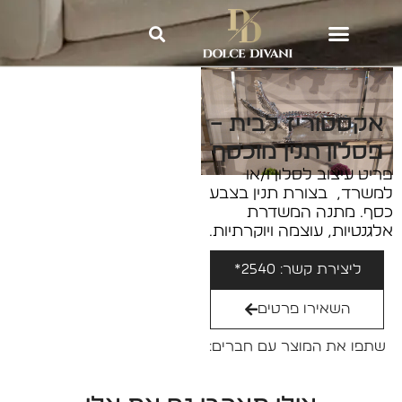
Dolce Divani
»
אקססוריז וריהוט
משלים לבית
»
אקססוריז לבית –
פסלון תנין מוכסף
אקססוריז לבית –
פסלון תנין מוכסף
פריט עיצוב לסלון ו/או
למשרד, בצורת תנין בצבע
כסף. מתנה המשדרת
אלגנטיות, עוצמה ויוקרתיות.
ליצירת קשר: 2540*
השאירו פרטים
שתפו את המוצר עם חברים: