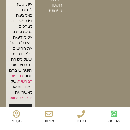
איתי קשר,
תקנון
לרבות
שימוש
באמצעות
דיוור ישיר, וכן
לצרכים
סטטיסטיים.
אני מודע/ת
שאוכל לבטל
את הרישום
שלי בכל עת,
ושעל מסירת
הפרטים שלי
והשימוש בהם
תחול
מדיניות
הפרטיות
של
האתר ושאני
מאשר את
תנאי השימוש
.
שליחה
הודעה
טלפון
אימייל
פגישה
© כל הזכויות שמורות לדולצ'ה דיבאני