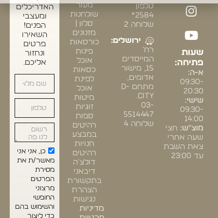
מעור
טלפון
האדריכלים
שולחנות
2584*
ומעצבי
סלון |
שלוחה 2
הפנים!
מזנונים
השאירו
ירושלים:
כורסאות
פרטים
רח'
פינות
שעות
ונחזור
המייסדים
אוכל
פתיחה:
אליכם.
15, מישור
כסאות
א-ה:
אדומים,
לפינת
09:30-
מתחם D-
אוכל
20:30
CITY.
מיטות
שישי:
03-
זוגיות
09:30-
5514447
ספות
14:00
שלוחה 4
רהיטים
מוצ"ש:
חצי
במבצע
שעה אחרי
חנויות
צאת השבת
כן, אני אני
רהיטים
עד 23:00
מאשר/ת את
דולצ'ה
מסירת
דיבאני
הפרטים
בתקשורת
מרצוני
הצהרת
החופשי
נגישות
והשימוש בהם
מדיניות
כדי ליצור
פרטיות