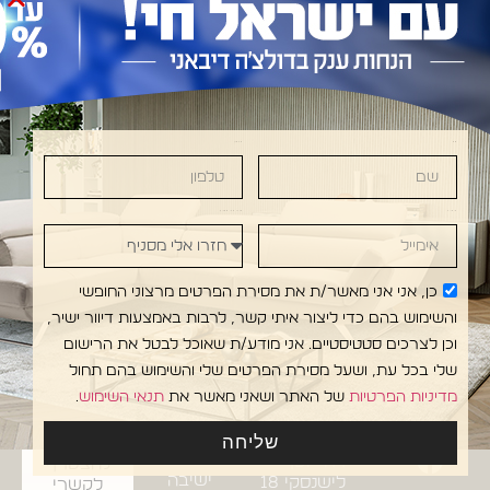
NI •DOLCE DIVANI • DOLCE DIVANI • DOLCE DI
שם
טלפון
אימייל
חזרו אלי מסניף
כן, אני אני מאשר/ת את מסירת הפרטים מרצוני החופשי
והשימוש בהם כדי ליצור איתי קשר, לרבות באמצעות דיוור ישיר,
וכן לצרכים סטטיסטיים. אני מודע/ת שאוכל לבטל את הרישום
שלי בכל עת, ושעל מסירת הפרטים שלי והשימוש בהם תחול
עקבו
אולמות
מפת אתר
אדריכלים
אחרינו
התצוגה:
ריהוט
ומעצבי
מדיניות הפרטיות
של האתר ושאני מאשר את
תנאי השימוש
.
לבית
ברשתות:
ראשון
פנים?
סלונים
לציון:
שליחה
מוזמנים
מערכות
רח' יוסף
להצטרף
ישיבה
לישנסקי 18
לקשרי