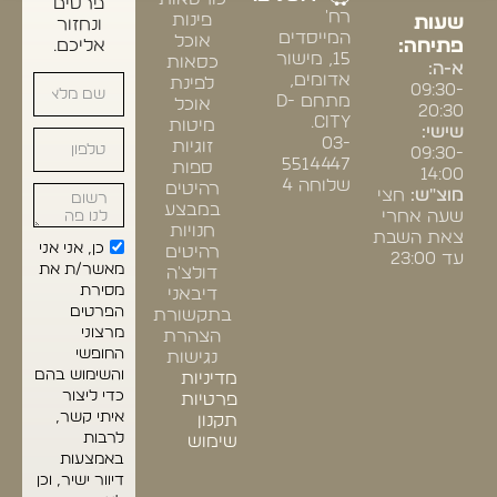
פרטים
רח'
פינות
שעות
ונחזור
המייסדים
אוכל
פתיחה:
אליכם.
15, מישור
כסאות
א-ה:
אדומים,
לפינת
09:30-
מתחם D-
אוכל
20:30
CITY.
מיטות
שישי:
03-
זוגיות
09:30-
5514447
ספות
14:00
שלוחה 4
רהיטים
מוצ"ש:
חצי
במבצע
שעה אחרי
חנויות
צאת השבת
כן, אני אני
רהיטים
עד 23:00
מאשר/ת את
דולצ'ה
מסירת
דיבאני
הפרטים
בתקשורת
מרצוני
הצהרת
החופשי
נגישות
והשימוש בהם
מדיניות
כדי ליצור
פרטיות
איתי קשר,
תקנון
לרבות
שימוש
באמצעות
דיוור ישיר, וכן