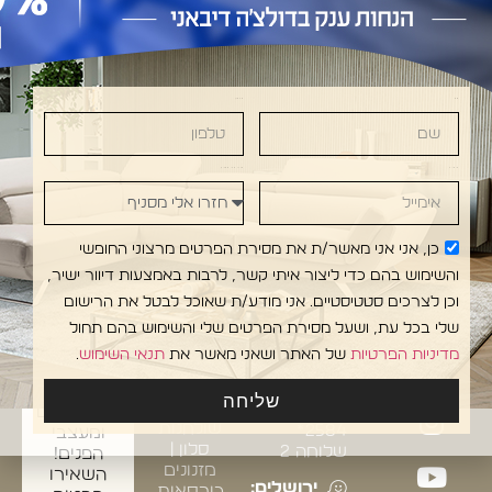
DOLCE DIVANI • DOLCE DIVANI • DOLCE DIVANI
שם
טלפון
אימייל
חזרו אלי מסניף
כן, אני אני מאשר/ת את מסירת הפרטים מרצוני החופשי
והשימוש בהם כדי ליצור איתי קשר, לרבות באמצעות דיוור ישיר,
עקבו
אולמות
מפת אתר
אדריכלים
אחרינו
התצוגה:
ריהוט
ומעצבי
וכן לצרכים סטטיסטיים. אני מודע/ת שאוכל לבטל את הרישום
לבית
ברשתות:
ראשון
פנים?
שלי בכל עת, ושעל מסירת הפרטים שלי והשימוש בהם תחול
סלונים
לציון:
מוזמנים
מדיניות הפרטיות
של האתר ושאני מאשר את
תנאי השימוש
.
מערכות
רח' יוסף
להצטרף
ישיבה
לישנסקי 18
לקשרי
שליחה
מעור
טלפון
האדריכלים
שולחנות
2584*
ומעצבי
סלון |
שלוחה 2
הפנים!
מזנונים
השאירו
ירושלים:
כורסאות