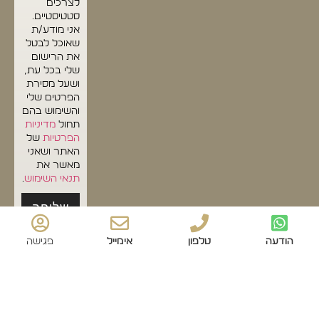
לצרכים
סטטיסטיים.
אני מודע/ת
שאוכל לבטל
את הרישום
שלי בכל עת,
ושעל מסירת
הפרטים שלי
והשימוש בהם
תחול
מדיניות
הפרטיות
של
האתר ושאני
מאשר את
תנאי השימוש
.
שליחה
הודעה
טלפון
אימייל
פגישה
© כל הזכויות שמורות לדולצ'ה דיבאני
עיצוב ובניית אתרים סטודיו Forte