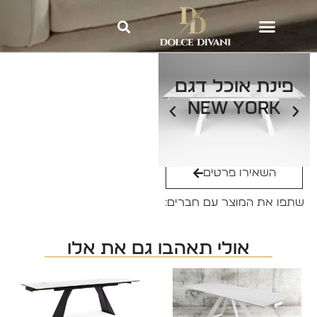
Dolce Divani
»
פינות אוכל
»
פינת
אוכל דגם NEW YORK‏
פינת אוכל דגם
NEW YORK‏
ליצירת קשר: 2540*
השאירו פרטים
שתפו את המוצר עם חברים:
אולי תאהבו גם את אלו