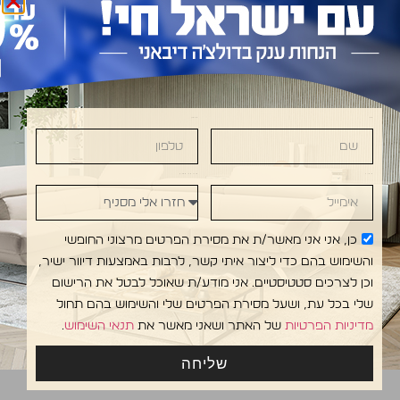
פינת אוכל דגם 128‏
שולחן אוכל דגם RINGS
ROUND
שם
טלפון
אימייל
חזרו אלי מסניף
IVANI • DOLCE DIVANI • DOLCE DIVANI • DOLC
כן, אני אני מאשר/ת את מסירת הפרטים מרצוני החופשי
והשימוש בהם כדי ליצור איתי קשר, לרבות באמצעות דיוור ישיר,
וכן לצרכים סטטיסטיים. אני מודע/ת שאוכל לבטל את הרישום
שלי בכל עת, ושעל מסירת הפרטים שלי והשימוש בהם תחול
מדיניות הפרטיות
של האתר ושאני מאשר את
תנאי השימוש
.
שליחה