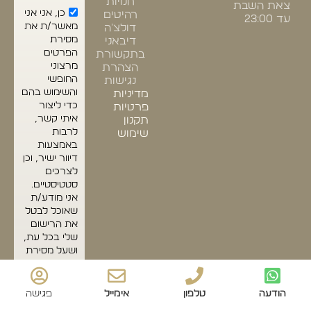
חנויות
צאת השבת
כן, אני אני
רהיטים
עד 23:00
מאשר/ת את
דולצ'ה
מסירת
דיבאני
הפרטים
בתקשורת
מרצוני
הצהרת
החופשי
נגישות
והשימוש בהם
מדיניות
כדי ליצור
פרטיות
איתי קשר,
תקנון
לרבות
שימוש
באמצעות
דיוור ישיר, וכן
לצרכים
סטטיסטיים.
אני מודע/ת
שאוכל לבטל
את הרישום
שלי בכל עת,
ושעל מסירת
הפרטים שלי
והשימוש בהם
תחול
מדיניות
הודעה
טלפון
אימייל
פגישה
הפרטיות
של