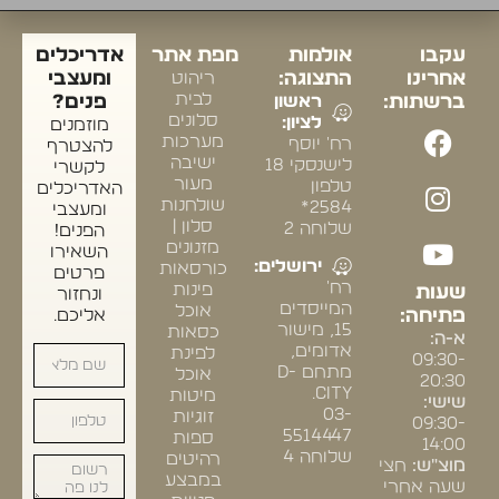
עקבו
אולמות
מפת אתר
אדריכלים
אחרינו
התצוגה:
ריהוט
ומעצבי
לבית
ברשתות:
ראשון
פנים?
סלונים
לציון:
מוזמנים
מערכות
רח' יוסף
להצטרף
ישיבה
לישנסקי 18
לקשרי
מעור
טלפון
האדריכלים
שולחנות
2584*
ומעצבי
סלון |
שלוחה 2
הפנים!
מזנונים
השאירו
ירושלים:
כורסאות
פרטים
רח'
פינות
שעות
ונחזור
המייסדים
אוכל
פתיחה:
אליכם.
15, מישור
כסאות
א-ה:
אדומים,
לפינת
09:30-
מתחם D-
אוכל
20:30
CITY.
מיטות
שישי:
03-
זוגיות
09:30-
5514447
ספות
14:00
שלוחה 4
רהיטים
מוצ"ש:
חצי
במבצע
שעה אחרי