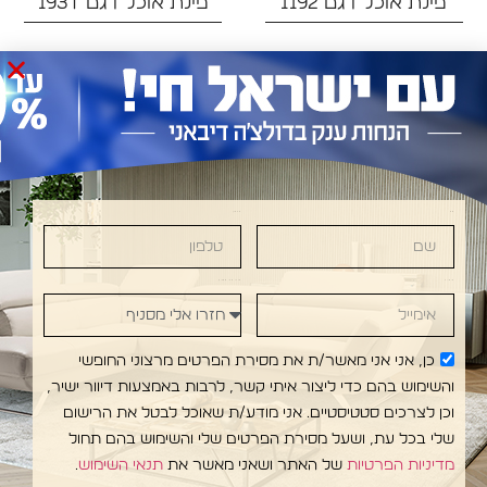
פינת אוכל דגם 1192
פינת אוכל דגם 193T
שם
טלפון
•DOLCE DIVANI • DOLCE DIVANI • DOLCE DIVAN
אימייל
חזרו אלי מסניף
כן, אני אני מאשר/ת את מסירת הפרטים מרצוני החופשי
והשימוש בהם כדי ליצור איתי קשר, לרבות באמצעות דיוור ישיר,
וכן לצרכים סטטיסטיים. אני מודע/ת שאוכל לבטל את הרישום
שלי בכל עת, ושעל מסירת הפרטים שלי והשימוש בהם תחול
מדיניות הפרטיות
של האתר ושאני מאשר את
תנאי השימוש
.