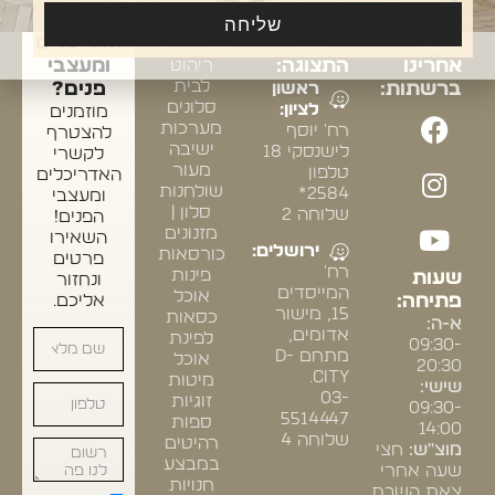
שליחה
עקבו
אולמות
מפת אתר
אדריכלים
אחרינו
התצוגה:
ריהוט
ומעצבי
לבית
ברשתות:
ראשון
פנים?
סלונים
לציון:
מוזמנים
מערכות
רח' יוסף
להצטרף
ישיבה
לישנסקי 18
לקשרי
מעור
טלפון
האדריכלים
שולחנות
2584*
ומעצבי
סלון |
שלוחה 2
הפנים!
מזנונים
השאירו
ירושלים:
כורסאות
פרטים
רח'
פינות
שעות
ונחזור
המייסדים
אוכל
פתיחה:
אליכם.
15, מישור
כסאות
א-ה:
אדומים,
לפינת
09:30-
מתחם D-
אוכל
20:30
CITY.
מיטות
שישי:
03-
זוגיות
09:30-
5514447
ספות
14:00
שלוחה 4
רהיטים
מוצ"ש:
חצי
במבצע
שעה אחרי
חנויות
צאת השבת