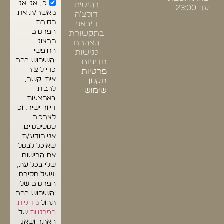
כן, אני אני
רהיטים
עד 23:00
מאשר/ת את
דולצ'ה
מסירת
דיבאני
הפרטים
בתקשורת
מרצוני
הצהרת
החופשי
נגישות
והשימוש בהם
מדיניות
כדי ליצור
פרטיות
איתי קשר,
תקנון
לרבות
שימוש
באמצעות
דיוור ישיר, וכן
לצרכים
סטטיסטיים.
אני מודע/ת
שאוכל לבטל
את הרישום
שלי בכל עת,
ושעל מסירת
הפרטים שלי
והשימוש בהם
תחול
מדיניות
הפרטיות
של
האתר ושאני