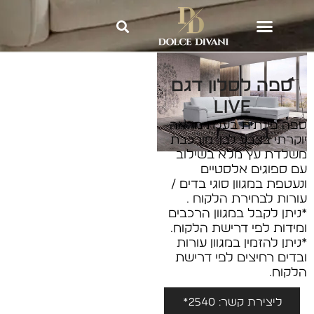
Dolce Divani
»
מערכות ישיבה
»
ספה לסלון דגם LIVE
ספה לסלון דגם
LIVE
ספה פינתית בעלת מראה
יוקרתי בצבע לבן. מורכבת
משלדת עץ מלא בשילוב
עם ספוגים אלסטיים
ונעטפת במגוון סוגי בדים /
עורות לבחירת הלקוח .
*ניתן לקבל במגוון הרכבים
ומידות לפי דרישת הלקוח.
*ניתן להזמין במגוון עורות
ובדים רחיצים לפי דרישת
הלקוח.
ליצירת קשר: 2540*