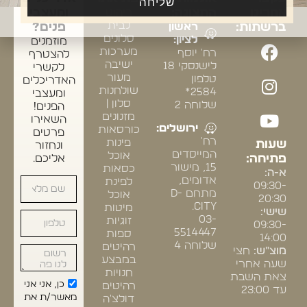
שליחה
אחרינו
התצוגה:
ריהוט
ומעצבי
לבית
ברשתות:
ראשון
פנים?
סלונים
לציון:
מוזמנים
מערכות
רח' יוסף
להצטרף
ישיבה
לישנסקי 18
לקשרי
מעור
טלפון
האדריכלים
שולחנות
2584*
ומעצבי
סלון |
שלוחה 2
הפנים!
מזנונים
השאירו
ירושלים:
כורסאות
פרטים
רח'
פינות
שעות
ונחזור
המייסדים
אוכל
פתיחה:
אליכם.
15, מישור
כסאות
א-ה:
אדומים,
לפינת
09:30-
מתחם D-
אוכל
20:30
CITY.
מיטות
שישי:
03-
זוגיות
09:30-
5514447
ספות
14:00
שלוחה 4
רהיטים
מוצ"ש:
חצי
במבצע
שעה אחרי
חנויות
צאת השבת
כן, אני אני
רהיטים
עד 23:00
מאשר/ת את
דולצ'ה