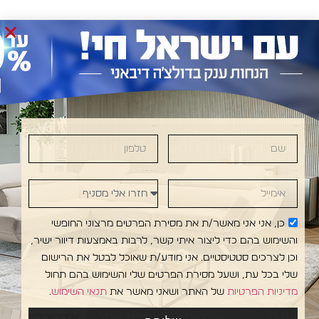
שם
טלפון
ANI •DOLCE DIVANI • DOLCE DIVANI • DOLCE D
אימייל
חזרו אלי מסניף
כן, אני אני מאשר/ת את מסירת הפרטים מרצוני החופשי
והשימוש בהם כדי ליצור איתי קשר, לרבות באמצעות דיוור ישיר,
וכן לצרכים סטטיסטיים. אני מודע/ת שאוכל לבטל את הרישום
שלי בכל עת, ושעל מסירת הפרטים שלי והשימוש בהם תחול
מדיניות הפרטיות
של האתר ושאני מאשר את
תנאי השימוש
.
עקבו
אולמות
מפת אתר
אדריכלים