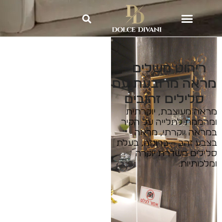
Dolce Divani
»
אקססוריז וריהוט
משלים לבית
»
ריהוט משלים –
מראה מרובעת עם סלילים זהובים
ריהוט משלים –
מראה מרובעת עם
סלילים זהובים
מראה מעוצבת, יוקרתית
ומהממת לתלייה על הקיר
במראה יוקרתי, מראה
בצבע זהב – ברונזה, בעלת
סלילים משדרת יוקרה
ומלכותיות.
ליצירת קשר: 2540*
השאירו פרטים