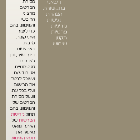
מסירת
דיבאני
הפרטים
בתקשורת
מרצוני
הצהרת
החופשי
נגישות
והשימוש בהם
מדיניות
כדי ליצור
פרטיות
איתי קשר,
תקנון
לרבות
שימוש
באמצעות
דיוור ישיר, וכן
לצרכים
סטטיסטיים.
אני מודע/ת
שאוכל לבטל
את הרישום
שלי בכל עת,
ושעל מסירת
הפרטים שלי
והשימוש בהם
תחול
מדיניות
הפרטיות
של
האתר ושאני
מאשר את
תנאי השימוש
.