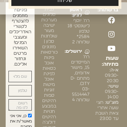
שליחה
אחרינו
התצוגה:
ריהוט
ומעצבי
לבית
ברשתות:
ראשון
פנים?
סלונים
לציון:
מוזמנים
מערכות
רח' יוסף
להצטרף
ישיבה
לישנסקי 18
לקשרי
מעור
טלפון
האדריכלים
שולחנות
2584*
ומעצבי
סלון |
שלוחה 2
הפנים!
מזנונים
השאירו
ירושלים:
כורסאות
פרטים
רח'
פינות
שעות
ונחזור
המייסדים
אוכל
פתיחה:
אליכם.
15, מישור
כסאות
א-ה:
אדומים,
לפינת
09:30-
מתחם D-
אוכל
20:30
CITY.
מיטות
שישי:
03-
זוגיות
09:30-
5514447
ספות
14:00
שלוחה 4
רהיטים
מוצ"ש:
חצי
במבצע
שעה אחרי
חנויות
צאת השבת
כן, אני אני
רהיטים
עד 23:00
מאשר/ת את
דולצ'ה
מסירת