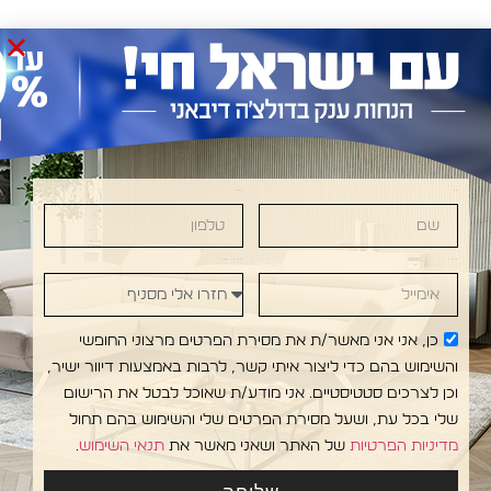
שם
טלפון
VANI •DOLCE DIVANI • DOLCE DIVANI • DOLCE 
אימייל
חזרו אלי מסניף
כן, אני אני מאשר/ת את מסירת הפרטים מרצוני החופשי
והשימוש בהם כדי ליצור איתי קשר, לרבות באמצעות דיוור ישיר,
וכן לצרכים סטטיסטיים. אני מודע/ת שאוכל לבטל את הרישום
שלי בכל עת, ושעל מסירת הפרטים שלי והשימוש בהם תחול
מדיניות הפרטיות
של האתר ושאני מאשר את
תנאי השימוש
.
עקבו
אולמות
מפת אתר
אדריכלים