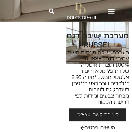
Dolce Divani
»
מערכות ישיבה
»
מערכת ישיבה דגם RUSSEL
מערכת ישיבה דגם
RUSSEL
מערכת ישיבה פינתית מעור
אמיתי דגם RUSSEL
100% תוצרת איטליה
שלדת עץ מלא וריפוד
אלסטי ומפנק. *מידה 2.95
**לבדים שבמבצע ***ניתן
לשדרג גם לעורות
מבחר צבעים ומידות לפי
דרישת הלקוח
ליצירת קשר: 2540*
השאירו פרטים