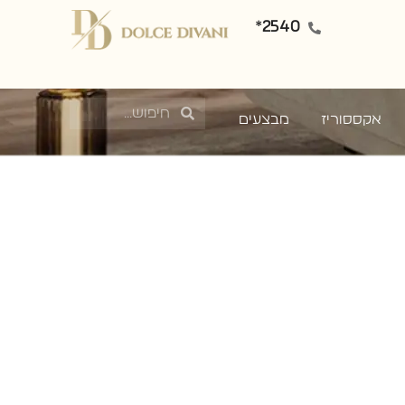
2540*
אקססוריז
מבצעים