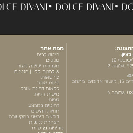
•
DOLCE DIVANI •
DOLCE DIVANI 
תצוגה:
מפת אתר
לציון:
ריהוט לבית
שנסקי 18
סלונים
מערכות ישיבה מעור
שולחנות סלון | מזנונים
ם:
כורסאות
רח' המייסדים 15, מישור אדומים, מתחם
פינות אוכל
כסאות לפינת אוכל
חה 4
מיטות זוגיות
ספות
רהיטים במבצע
חנויות רהיטים
דולצ'ה דיבאני בתקשורת
הצהרת נגישות
מדיניות פרטיות