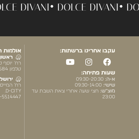
•
DOLCE DIVANI •
DOLCE DIVANI •
עקבו אחרינו ברשתות:
אולמות ה
ראשון 
רח' יוסף לי
טלפון 2584* שלוחה 2
שעות פתיחה:
א-ה:
09:30-20:30
ירושלי
שישי:
09:30-14:00
מוצ"ש:
חצי שעה אחרי צאת השבת עד
D-CITY.
23:00
03-5514447 שלו