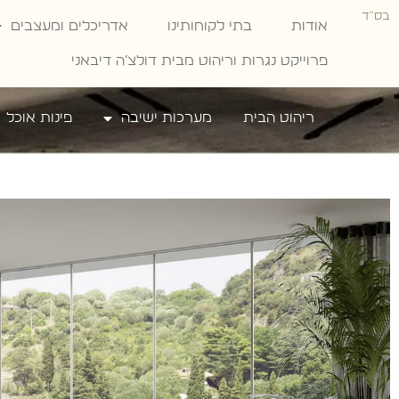
בס"ד
אודות
בתי לקוחותינו
אדריכלים ומעצבים
פרוייקט נגרות וריהוט מבית דולצ׳ה דיבאני
ריהוט הבית
מערכות ישיבה
פינות אוכל
Dolce Divani
»
מערכות ישיבה
»
מערכות ישיבה איטלקיות
»
מערכ
דגם NATHAN
מערכת ישיבה דגם NATHAN
מערכת ישיבה דגם NATHAN
100% עור מלא 100% תוצרת איטליה
*ניתן לקבל במגוון צבעים לפי בחירת הלקוח – מעור א
רחיץ.
*כולל מנגנוני רביצה | שילוב עור ובד | לצבעים נבחרים