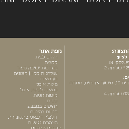
תצוגה:
מפת אתר
לציון:
ריהוט לבית
שנסקי 18
סלונים
מערכות ישיבה מעור
שולחנות סלון | מזנונים
ם:
כורסאות
רח' המייסדים 15, מישור אדומים, מתחם
פינות אוכל
כסאות לפינת אוכל
חה 4
מיטות זוגיות
ספות
רהיטים במבצע
חנויות רהיטים
דולצ'ה דיבאני בתקשורת
הצהרת נגישות
מדיניות פרטיות