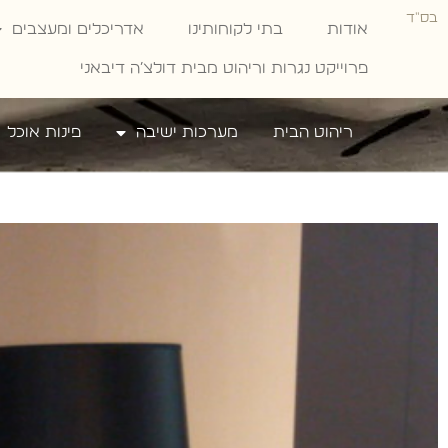
בס"ד
אודות
בתי לקוחותינו
אדריכלים ומעצבים
פרוייקט נגרות וריהוט מבית דולצ׳ה דיבאני
ריהוט הבית
מערכות ישיבה
פינות אוכל
Dolce Divani
»
אקססוריז וריהוט משלים לבית
»
מנורה עומדת שח
מעוצבת – ריהוט משלים
מנורה עומדת שחורה מעוצבת
ריהוט משלים
מנורה עומדת בצבע שחור, במראה מודרני. פריט עיצו
ולסלון, יוקרתי, בסיס זכוכית שחורה עם השלמה של א
שחור מאורך. ריהוט משלים חובה המתאים גם למשרד
להשלמת אווירה. קל לנשיאה ולניקוי.