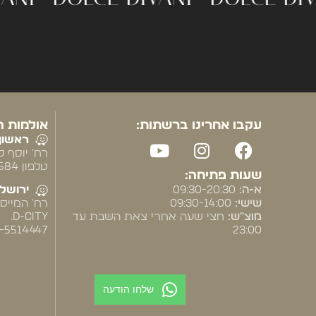
עקבו אחרינו ברשתות:
אולמות ה
ראשון 
רח' יוסף לי
טלפון 2584* שלוחה 2
שעות פתיחה:
א-ה:
09:30-20:30
ירושלי
שישי:
09:30-14:00
מוצ"ש:
חצי שעה אחרי צאת השבת עד
D-CITY.
23:00
03-5514447 שלו
שלחו הודעה