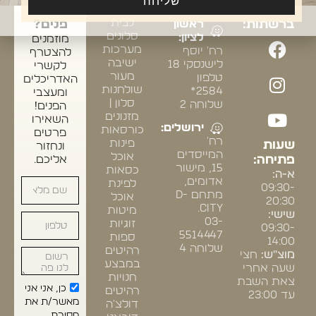
שליחה
אחרינו
התצוגה:
ריהוט
ומעצבי
לבית
ברשתות:
ראשון
פנים?
סלונים
לציון:
מוזמנים
מערכות
רח' יוסף
להצטרף
ישיבה
לישנסקי 18
לקשרי
מעור
טלפון
האדריכלים
שולחנות
2584*
ומעצבי
סלון |
שלוחה 2
הפנים!
מזנונים
השאירו
ירושלים:
כורסאות
פרטים
רח'
פינות
שעות
ונחזור
המייסדים
אוכל
פתיחה:
אליכם.
15, מישור
כסאות
א-ה:
אדומים,
לפינת
09:30-
מתחם D-
אוכל
20:30
CITY.
מיטות
שישי:
03-
זוגיות
09:30-
5514447
ספות
14:00
שלוחה 4
רהיטים
מוצ"ש:
חצי
במבצע
שעה אחרי
חנויות
צאת השבת
כן, אני אני
רהיטים
עד 23:00
מאשר/ת את
דולצ'ה
מסירת