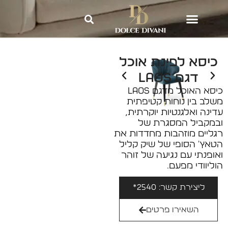
Dolce Divani
»
כיסאות לפינת
אוכל
»
כיסא לפינת אוכל דגם LAOS
כיסא לפינת אוכל
דגם LAOS
כיסא האוכל מדגם LAOS
משלב בין נוחות קטיפתית
עדינה ואלגנטיות יוקרתית,
ובמקביל המסגרת של
רגליים מוזהבות מחדדות את
הטאץ' הסופי של שיק קליל
ואופנתי עם נגיעה של זוהר
הוליוודי מפעם.
ליצירת קשר: 2540*
השאירו פרטים