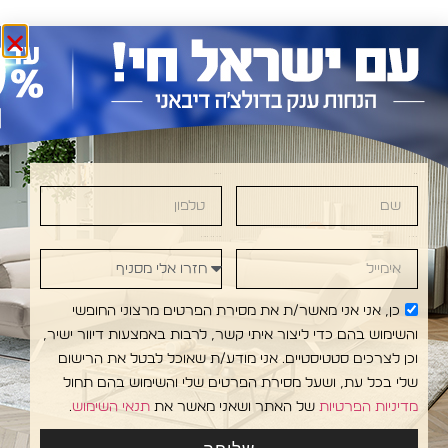
שם
טלפון
I •DOLCE DIVANI • DOLCE DIVANI • DOLCE DIV
אימייל
חזרו אלי מסניף
כן, אני אני מאשר/ת את מסירת הפרטים מרצוני החופשי
והשימוש בהם כדי ליצור איתי קשר, לרבות באמצעות דיוור ישיר,
וכן לצרכים סטטיסטיים. אני מודע/ת שאוכל לבטל את הרישום
שלי בכל עת, ושעל מסירת הפרטים שלי והשימוש בהם תחול
מדיניות הפרטיות
של האתר ושאני מאשר את
תנאי השימוש
.
עקבו
אולמות
מפת אתר
אדריכלים