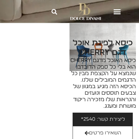
Dolce Divani
»
כיסאות לפינת
אוכל
»
כיסא לפינת אוכל דגם
CHERRY
כיסא לפינת אוכל
דגם CHERRY
כיסא האוכל מדגם CHERRY
הוא בלי כל ספק הדובדבן
שנמצא על הקצפת מבין כל
הדגמים המובילים שלנו.
הכיסא הזה מגיע במגוון של
צבעים תוססים ונועזים
והנראות שלו מזכירה ריקוד
מושחת ומענג.
ליצירת קשר: 2540*
השאירו פרטים