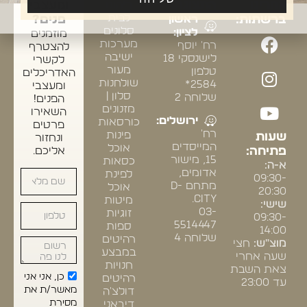
אחרינו
התצוגה:
ריהוט
ומעצבי
לבית
ברשתות:
ראשון
פנים?
סלונים
לציון:
מוזמנים
מערכות
רח' יוסף
להצטרף
ישיבה
לישנסקי 18
לקשרי
מעור
טלפון
האדריכלים
שולחנות
2584*
ומעצבי
סלון |
שלוחה 2
הפנים!
מזנונים
השאירו
ירושלים:
כורסאות
פרטים
רח'
פינות
שעות
ונחזור
המייסדים
אוכל
פתיחה:
אליכם.
15, מישור
כסאות
א-ה:
אדומים,
לפינת
09:30-
מתחם D-
אוכל
20:30
CITY.
מיטות
שישי:
03-
זוגיות
09:30-
5514447
ספות
14:00
שלוחה 4
רהיטים
מוצ"ש:
חצי
במבצע
שעה אחרי
חנויות
צאת השבת
כן, אני אני
רהיטים
עד 23:00
מאשר/ת את
דולצ'ה
מסירת
דיבאני