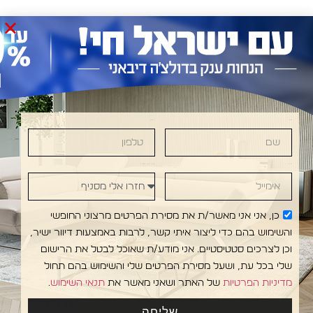
שם
טלפון
NI •DOLCE DIVANI • DOLCE DIVANI • DOLCE DI
אימייל
חזרו אלי מסניף
כן, אני אני מאשר/ת את מסירת הפרטים מרצוני החופשי
והשימוש בהם כדי ליצור איתי קשר, לרבות באמצעות דיוור ישיר,
וכן לצרכים סטטיסטיים. אני מודע/ת שאוכל לבטל את הרישום
שלי בכל עת, ושעל מסירת הפרטים שלי והשימוש בהם תחול
מדיניות הפרטיות
של האתר ושאני מאשר את
תנאי השימוש
.
עקבו
אולמות
מפת אתר
אדריכלים
שליחה