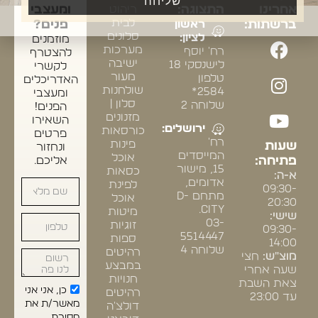
שליחה
אחרינו
התצוגה:
ריהוט
ומעצבי
לבית
ברשתות:
ראשון
פנים?
סלונים
לציון:
מוזמנים
מערכות
רח' יוסף
להצטרף
ישיבה
לישנסקי 18
לקשרי
מעור
טלפון
האדריכלים
שולחנות
2584*
ומעצבי
סלון |
שלוחה 2
הפנים!
מזנונים
השאירו
ירושלים:
כורסאות
פרטים
רח'
פינות
שעות
ונחזור
המייסדים
אוכל
פתיחה:
אליכם.
15, מישור
כסאות
א-ה:
אדומים,
לפינת
09:30-
מתחם D-
אוכל
20:30
CITY.
מיטות
שישי:
03-
זוגיות
09:30-
5514447
ספות
14:00
שלוחה 4
רהיטים
מוצ"ש:
חצי
במבצע
שעה אחרי
חנויות
צאת השבת
כן, אני אני
רהיטים
עד 23:00
מאשר/ת את
דולצ'ה
מסירת