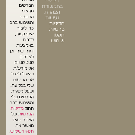
דיבאני
הפרטים
בתקשורת
מרצוני
הצהרת
החופשי
נגישות
והשימוש בהם
מדיניות
כדי ליצור
פרטיות
איתי קשר,
תקנון
לרבות
שימוש
באמצעות
דיוור ישיר, וכן
לצרכים
סטטיסטיים.
אני מודע/ת
שאוכל לבטל
את הרישום
שלי בכל עת,
ושעל מסירת
הפרטים שלי
והשימוש בהם
תחול
מדיניות
הפרטיות
של
האתר ושאני
מאשר את
תנאי השימוש
.