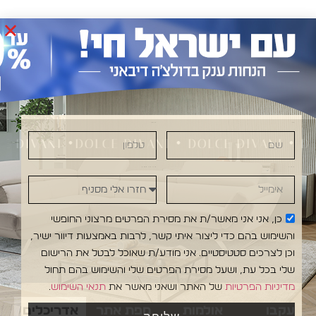
שם
טלפון
IVANI •DOLCE DIVANI • DOLCE DIVANI • DOLCE
אימייל
חזרו אלי מסניף
כן, אני אני מאשר/ת את מסירת הפרטים מרצוני החופשי
והשימוש בהם כדי ליצור איתי קשר, לרבות באמצעות דיוור ישיר,
וכן לצרכים סטטיסטיים. אני מודע/ת שאוכל לבטל את הרישום
שלי בכל עת, ושעל מסירת הפרטים שלי והשימוש בהם תחול
מדיניות הפרטיות
של האתר ושאני מאשר את
תנאי השימוש
.
עקבו
אולמות
מפת אתר
אדריכלים