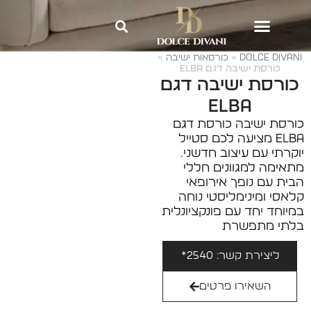
Dolce Divani
»
כורסאות ישיבה
»
כורסת ישיבה דגם ELBA
כורסת ישיבה דגם
ELBA
כורסת ישיבה כורסת דגם
ELBA מציעה לכם סטייל
יוקרתי עם עיצוב חדשני.
מתאימה למגוונים חללי
הבית עם נופך אירופאי
קלאסי ומינימליסטי נוחה
במיוחד יחד עם פונקציונלית
בלתי מתפשרת
ליצירת קשר: 2540*
השאירו פרטים