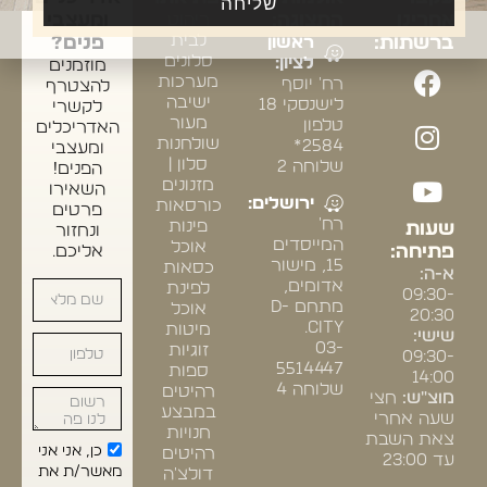
שליחה
אחרינו
התצוגה:
ריהוט
ומעצבי
לבית
ברשתות:
ראשון
פנים?
סלונים
לציון:
מוזמנים
מערכות
רח' יוסף
להצטרף
ישיבה
לישנסקי 18
לקשרי
מעור
טלפון
האדריכלים
שולחנות
2584*
ומעצבי
סלון |
שלוחה 2
הפנים!
מזנונים
השאירו
ירושלים:
כורסאות
פרטים
רח'
פינות
שעות
ונחזור
המייסדים
אוכל
פתיחה:
אליכם.
15, מישור
כסאות
א-ה:
אדומים,
לפינת
09:30-
מתחם D-
אוכל
20:30
CITY.
מיטות
שישי:
03-
זוגיות
09:30-
5514447
ספות
14:00
שלוחה 4
רהיטים
מוצ"ש:
חצי
במבצע
שעה אחרי
חנויות
צאת השבת
כן, אני אני
רהיטים
עד 23:00
מאשר/ת את
דולצ'ה