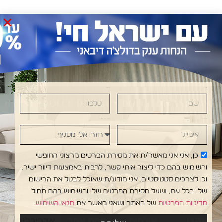
שם
טלפון
VANI •DOLCE DIVANI • DOLCE DIVANI • DOLCE 
אימייל
חזרו אלי מסניף
כן, אני אני מאשר/ת את מסירת הפרטים מרצוני החופשי
והשימוש בהם כדי ליצור איתי קשר, לרבות באמצעות דיוור ישיר,
וכן לצרכים סטטיסטיים. אני מודע/ת שאוכל לבטל את הרישום
שלי בכל עת, ושעל מסירת הפרטים שלי והשימוש בהם תחול
מדיניות הפרטיות
של האתר ושאני מאשר את
תנאי השימוש
.
עקבו
אולמות
מפת אתר
אדריכלים