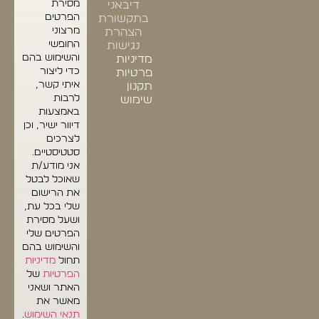
מסירת
דיבאני
הפרטים
בתקשורת
מרצוני
הצהרת
החופשי
נגישות
והשימוש בהם
מדיניות
כדי ליצור
פרטיות
איתי קשר,
תקנון
לרבות
שימוש
באמצעות
דיוור ישיר, וכן
לצרכים
סטטיסטיים.
אני מודע/ת
שאוכל לבטל
את הרישום
שלי בכל עת,
ושעל מסירת
הפרטים שלי
והשימוש בהם
תחול
מדיניות
הפרטיות
של
האתר ושאני
מאשר את
תנאי השימוש
.