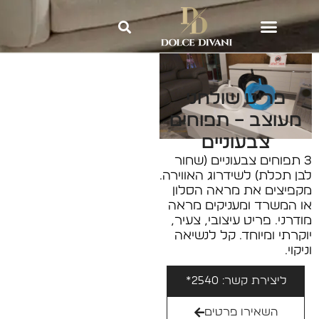
Dolce Divani
»
אקססוריז וריהוט
משלים לבית
»
פריט שולחני מעוצב
– תפוחים צבעוניים
פריט שולחני
מעוצב – תפוחים
צבעוניים
3 תפוחים צבעוניים (שחור
לבן תכלת) לשידרוג האווירה.
מקפיצים את מראה הסלון
או המשרד ומעניקים מראה
מודרני. פריט עיצובי, צעיר,
יוקרתי ומיוחד. קל לנשיאה
וניקוי.
ליצירת קשר: 2540*
השאירו פרטים