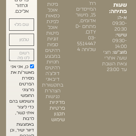
רח'
פינות
שעות
ונחזור
המייסדים
אוכל
פתיחה:
אליכם.
15, מישור
כסאות
א-ה:
אדומים,
לפינת
09:30-
מתחם D-
אוכל
20:30
CITY.
מיטות
שישי:
03-
זוגיות
09:30-
5514447
ספות
14:00
שלוחה 4
רהיטים
מוצ"ש:
חצי
במבצע
שעה אחרי
חנויות
צאת השבת
כן, אני אני
רהיטים
עד 23:00
מאשר/ת את
דולצ'ה
מסירת
דיבאני
הפרטים
בתקשורת
מרצוני
הצהרת
החופשי
נגישות
והשימוש בהם
מדיניות
כדי ליצור
פרטיות
איתי קשר,
תקנון
לרבות
שימוש
באמצעות
דיוור ישיר, וכן