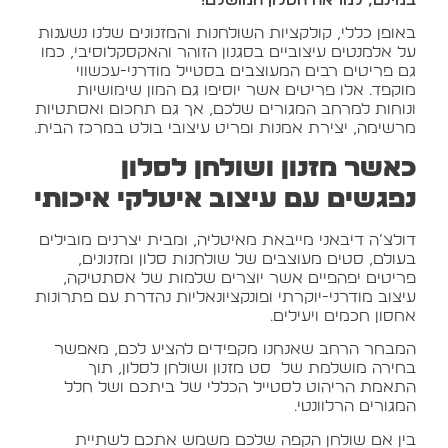
במינם, למראה הסלון המושלם!
באופן כללי, קולקציות השולחנות והמזנונים שלנו נשענות
על אלמנטים עיצוביים בסגנון הזוהר והאקסקלוסיבי, כמו
גם פריטים רבים המעוצבים בסטייל מודרני-עכשווי
מוקפד. אלו פריטים אשר יוסיפו גם המון שימושיות
ונוחות למרחב המגורים שלכם, אך גם תחכום ואסתטיות
מרשימה, יצירת אמנות ופריט עיצובי בולט במרכז הבית.
כאשר מזנון ושולחן לסלון
נפגשים עם עיצוב איטלקי איכותי
דולצ’ה דיבאני מייבאת מאיטליה, ומבית יצרנים מובילים
בעולם, סטים מעוצבים של שולחנות סלון ומזנונים,
פריטים יפהפיים אשר יוצרים שלמות של אסתטיקה,
עיצוב מודרני-יוקרתי ופונקציונאליות נהדרת עם פתרונות
אחסון חכמים ויעילים.
המבחר הרחב שאנחנו מקפידים להציע לכם, מאפשר
בחירה מושלמת של סט מזנון ושולחן לסלון, תוך
התאמת הריהוט לסטייל הכללי של ביתכם ושל חלל
המגורים הרלוונטי.
בין אם שולחן הקפה שלכם משמש אתכם לשתיית