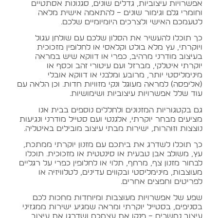
אפשרויות עיצוביות, גדלים שונים, סגנונות אסתטיים
וחומרי גלם וגימור שונים – להתאמה אישית מלאה
לטעמכם האישי ולצרכים היומיומיים שלכם.
כך תוכלו להעשיר את הסלון שלכם עם שולחן עגול
ויוקרתי, עץ מלא בולט וקלאסי או לחלופין מזכוכית
בעיצוב מודרני מרהיב, כפרי או דווקא שיש במראה
יוקרתי איטלקי, מברזל ועם עיטורי זהב וכסף או
מינימליסטי יותר, מרובע ומלבני או דווקא אובלי
(אליפסה) למראה מעוגל ונקי מזוויות חדות. וכן הלאה עם
עוד שלל אפשרויות עיצוביות ושימושיות.
גם בקטגוריות המזנונים ולחללים נוספים בבית אנו
מציעים מבחר יוקרתי, אלגנטי ועם סטייל מודרני ונגיעות
נוצצות וזוהרות, ישירות מבתי עיצוב מובילים באיטליה.
כך תוכלו לשדרג את ביתכם עם מזנון יוקרתי ממתכת,
עץ, משולב אבן טבעית או סינטטית או מזכוכית. תוכלו
לבחור מזנון צף, מרחף, תלוי או לחלופין כפרי על רגליים
מעוצבות, מינימליסטי ובקווים עדינים, לטלוויזיה או
לפריטים וחפצים אחרים.
שפע של אפשרויות מעוצבות ומיוחדות מחכות לכם
בסניפים, בסטייל יוקרתי ומראה שמגיע ישירות ממגזיני
עיצוב נחשבים – פנקו את עצמכם ושדרגו את עיצוב