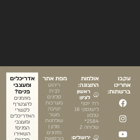
עקבו
אולמות
מפת אתר
אדריכלים
אחרינו
התצוגה:
ריהוט
ומעצבי
לבית
ברשתות:
ראשון
פנים?
סלונים
לציון:
מוזמנים
מערכות
רח' יוסף
להצטרף
ישיבה
לישנסקי 18
לקשרי
מעור
טלפון
האדריכלים
שולחנות
2584*
ומעצבי
סלון |
שלוחה 2
הפנים!
מזנונים
השאירו
ירושלים:
כורסאות
פרטים