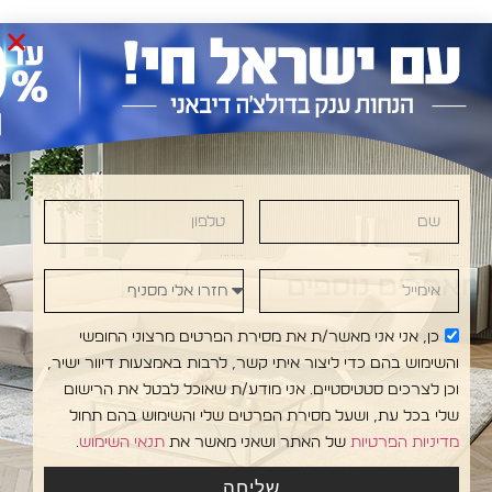
Last Chance
דגמים במבצע
שם
טלפון
אימייל
חזרו אלי מסניף
מאמרים נוספים
כן, אני אני מאשר/ת את מסירת הפרטים מרצוני החופשי
והשימוש בהם כדי ליצור איתי קשר, לרבות באמצעות דיוור ישיר,
וכן לצרכים סטטיסטיים. אני מודע/ת שאוכל לבטל את הרישום
שלי בכל עת, ושעל מסירת הפרטים שלי והשימוש בהם תחול
מדיניות הפרטיות
של האתר ושאני מאשר את
תנאי השימוש
.
שליחה