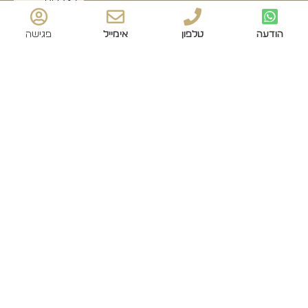
לצרכים
סטטיסטיים.
אני מודע/ת
הודעה
טלפון
אימייל
פגישה
שאוכל לבטל
את הרישום
שלי בכל עת,
ושעל מסירת
הפרטים שלי
והשימוש בהם
תחול
מדיניות
הפרטיות
של
האתר ושאני
מאשר את
תנאי השימוש
.
שליחה
© כל הזכויות שמורות לדולצ'ה דיבאני
עיצוב ובניית אתרים סטודיו Forte