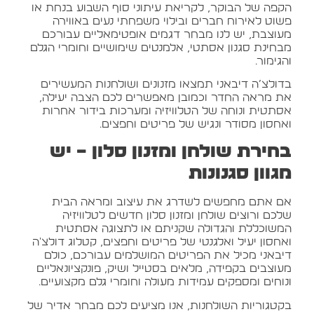
הקפה של הבוקר, לקריאת עיתוני סוף השבוע בנחת או
פשוט לאירוח חברים ובילוי משפחתי נעים באווירה
מעוצבת, יש לנו מבחר דגמים אופטימאליים עבורכם
מבחינת סגנון אסתטי, אלמנטים שימושיים וחומרי הגלם
והגימור.
בדולצ’ה דיבאני תמצאו מזנונים ושולחנות המעשירים
את מראה החדר וכמובן מאפשרים לכם הצבה יעילה,
אסתטית ונוחה של הטלוויזיה ומערכות בידור אחרות
ואחסון מסודר ונגיש של פריטים וחפצים.
בחירת שולחן ומזנון סלון – יש
מגוון סגנונות
אם אתם מחפשים לשדרג את עיצוב ומראה הבית
שלכם ורוצים שולחן ומזנון סלון חדשים לטלוויזיה
המשוכללת והגדולה שקניתם או לתצוגה אסתטית
ואחסון יעיל ואלגנטי של פריטים וחפצים, קטלוג דולצ'ה
דיבאני מכיל את הפריטים המושלמים עבורכם, כולם
מעוצבים בקפידה, מלאים בסטייל ושיק, פונקציונאליים
ונוחים ומספקים עמידות מעולה וחומרי גלם מקצועיים.
בקטגוריות השולחנות, אנו מציעים לכם מבחר אדיר של