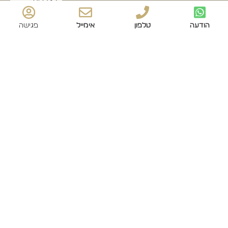
לצרכים
סטטיסטיים.
אני מודע/ת
הודעה
טלפון
אימייל
פגישה
שאוכל לבטל
את הרישום
שלי בכל עת,
ושעל מסירת
הפרטים שלי
והשימוש בהם
תחול
מדיניות
הפרטיות
של
האתר ושאני
מאשר את
תנאי השימוש
.
שליחה
© כל הזכויות שמורות לדולצ'ה דיבאני
עיצוב ובניית אתרים סטודיו Forte