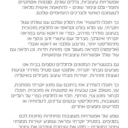
אפשרויות עיצוביות, גדלים שונים, סגנונות אסתטיים
וחומרי גלם וגימור שונים – להתאמה אישית מלאה
לטעמכם האישי ולצרכים היומיומיים שלכם.
כך תוכלו להעשיר את הסלון שלכם עם שולחן עגול
ויוקרתי, עץ מלא בולט וקלאסי או לחלופין מזכוכית
בעיצוב מודרני מרהיב, כפרי או דווקא שיש במראה
יוקרתי איטלקי, מברזל ועם עיטורי זהב וכסף או
מינימליסטי יותר, מרובע ומלבני או דווקא אובלי
(אליפסה) למראה מעוגל ונקי מזוויות חדות. וכן הלאה עם
עוד שלל אפשרויות עיצוביות ושימושיות.
גם בקטגוריות המזנונים ולחללים נוספים בבית אנו
מציעים מבחר יוקרתי, אלגנטי ועם סטייל מודרני ונגיעות
נוצצות וזוהרות, ישירות מבתי עיצוב מובילים באיטליה.
כך תוכלו לשדרג את ביתכם עם מזנון יוקרתי ממתכת,
עץ, משולב אבן טבעית או סינטטית או מזכוכית. תוכלו
לבחור מזנון צף, מרחף, תלוי או לחלופין כפרי על רגליים
מעוצבות, מינימליסטי ובקווים עדינים, לטלוויזיה או
לפריטים וחפצים אחרים.
שפע של אפשרויות מעוצבות ומיוחדות מחכות לכם
בסניפים, בסטייל יוקרתי ומראה שמגיע ישירות ממגזיני
עיצוב נחשבים – פנקו את עצמכם ושדרגו את עיצוב