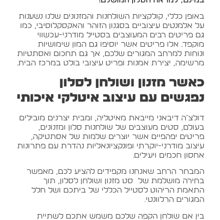
במינם, למראה הסלון המושלם!
באופן כללי, קולקציות השולחנות והמזנונים שלנו נשענות
על אלמנטים עיצוביים בסגנון הזוהר והאקסקלוסיבי, כמו
גם פריטים רבים המעוצבים בסטייל מודרני-עכשווי
מוקפד. אלו פריטים אשר יוסיפו גם המון שימושיות
ונוחות למרחב המגורים שלכם, אך גם תחכום ואסתטיות
מרשימה, יצירת אמנות ופריט עיצובי בולט במרכז הבית.
כאשר מזנון ושולחן לסלון
נפגשים עם עיצוב איטלקי איכותי
דולצ’ה דיבאני מייבאת מאיטליה, ומבית יצרנים מובילים
בעולם, סטים מעוצבים של שולחנות סלון ומזנונים,
פריטים יפהפיים אשר יוצרים שלמות של אסתטיקה,
עיצוב מודרני-יוקרתי ופונקציונאליות נהדרת עם פתרונות
אחסון חכמים ויעילים.
המבחר הרחב שאנחנו מקפידים להציע לכם, מאפשר
בחירה מושלמת של סט מזנון ושולחן לסלון, תוך
התאמת הריהוט לסטייל הכללי של ביתכם ושל חלל
המגורים הרלוונטי.
בין אם שולחן הקפה שלכם משמש אתכם לשתיית