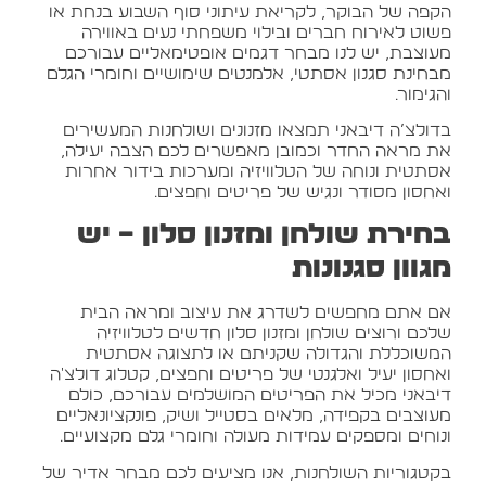
הקפה של הבוקר, לקריאת עיתוני סוף השבוע בנחת או
פשוט לאירוח חברים ובילוי משפחתי נעים באווירה
מעוצבת, יש לנו מבחר דגמים אופטימאליים עבורכם
מבחינת סגנון אסתטי, אלמנטים שימושיים וחומרי הגלם
והגימור.
בדולצ’ה דיבאני תמצאו מזנונים ושולחנות המעשירים
את מראה החדר וכמובן מאפשרים לכם הצבה יעילה,
אסתטית ונוחה של הטלוויזיה ומערכות בידור אחרות
ואחסון מסודר ונגיש של פריטים וחפצים.
בחירת שולחן ומזנון סלון – יש
מגוון סגנונות
אם אתם מחפשים לשדרג את עיצוב ומראה הבית
שלכם ורוצים שולחן ומזנון סלון חדשים לטלוויזיה
המשוכללת והגדולה שקניתם או לתצוגה אסתטית
ואחסון יעיל ואלגנטי של פריטים וחפצים, קטלוג דולצ'ה
דיבאני מכיל את הפריטים המושלמים עבורכם, כולם
מעוצבים בקפידה, מלאים בסטייל ושיק, פונקציונאליים
ונוחים ומספקים עמידות מעולה וחומרי גלם מקצועיים.
בקטגוריות השולחנות, אנו מציעים לכם מבחר אדיר של