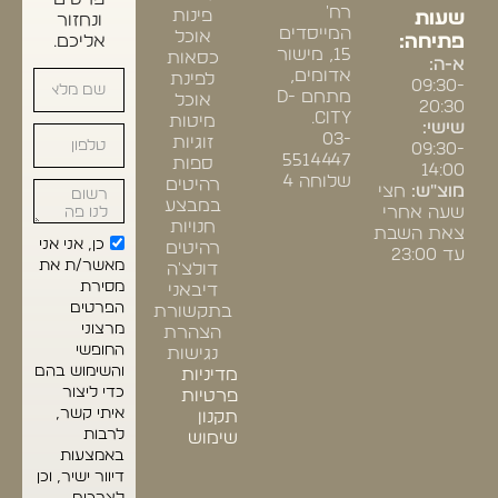
רח'
פינות
שעות
ונחזור
המייסדים
אוכל
פתיחה:
אליכם.
15, מישור
כסאות
א-ה:
אדומים,
לפינת
09:30-
מתחם D-
אוכל
20:30
CITY.
מיטות
שישי:
03-
זוגיות
09:30-
5514447
ספות
14:00
שלוחה 4
רהיטים
מוצ"ש:
חצי
במבצע
שעה אחרי
חנויות
צאת השבת
כן, אני אני
רהיטים
עד 23:00
מאשר/ת את
דולצ'ה
מסירת
דיבאני
הפרטים
בתקשורת
מרצוני
הצהרת
החופשי
נגישות
והשימוש בהם
מדיניות
כדי ליצור
פרטיות
איתי קשר,
תקנון
לרבות
שימוש
באמצעות
דיוור ישיר, וכן