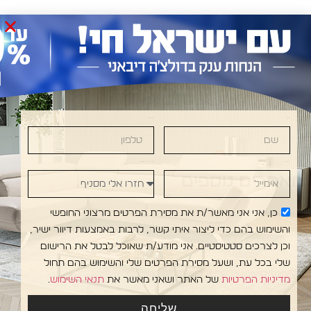
Last Chance
דגמים במבצע
שם
טלפון
אימייל
חזרו אלי מסניף
מאמרים נוספים
כן, אני אני מאשר/ת את מסירת הפרטים מרצוני החופשי
והשימוש בהם כדי ליצור איתי קשר, לרבות באמצעות דיוור ישיר,
וכן לצרכים סטטיסטיים. אני מודע/ת שאוכל לבטל את הרישום
שלי בכל עת, ושעל מסירת הפרטים שלי והשימוש בהם תחול
מדיניות הפרטיות
של האתר ושאני מאשר את
תנאי השימוש
.
שליחה