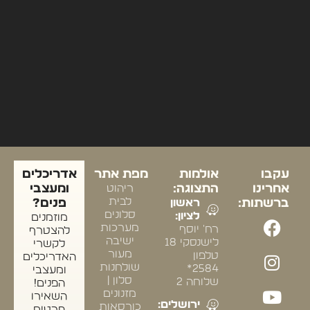
עקבו
אולמות
מפת אתר
אדריכלים
אחרינו
התצוגה:
ריהוט
ומעצבי
לבית
ברשתות:
ראשון
פנים?
סלונים
לציון:
מוזמנים
מערכות
רח' יוסף
להצטרף
ישיבה
לישנסקי 18
לקשרי
מעור
טלפון
האדריכלים
שולחנות
2584*
ומעצבי
סלון |
שלוחה 2
הפנים!
מזנונים
השאירו
ירושלים:
כורסאות
פרטים