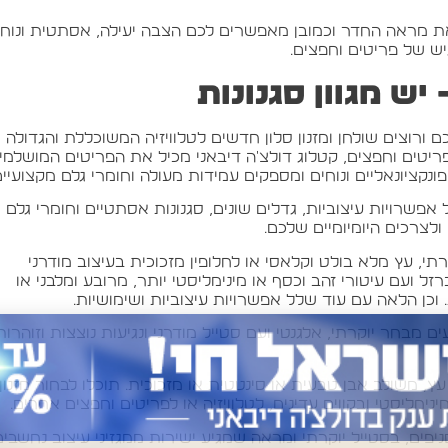
את מראה החדר וכמובן מאפשרים לכם הצבה יעילה, אסתטית ונוח
יש של פריטים וחפצים.
יש מגוון סגנונות
וצים שולחן ומזנון סלון חדשים לטלוויזיה המשוכללת והגדולה
ריטים וחפצים, קטלוג דולצ'ה דיבאני מכיל את הפריטים המושלמי
נקציונאליים ונוחים ומספקים עמידות מעולה וחומרי גלם מקצועיים
פשרויות עיצוביות, גדלים שונים, סגנונות אסתטיים וחומרי גלם
לצרכים היומיומיים שלכם.
תי, עץ מלא בולט וקלאסי או לחלופין מזכוכית בעיצוב מודרני
ל ועם עיטורי זהב וכסף או מינימליסטי יותר, מרובע ומלבני או
. וכן הלאה עם עוד שלל אפשרויות עיצוביות ושימושיות.
ם מבחר יוקרתי, אלגנטי ועם סטייל מודרני ונגיעות נוצצות וזוהרות
, משולב אבן טבעית או סינטטית או מזכוכית. תוכלו לבחור מזנון
ינימליסטי ובקווים עדינים, לטלוויזיה או לפריטים וחפצים אחרים.
ים, בסטייל יוקרתי ומראה שמגיע ישירות ממגזיני עיצוב נחשבים