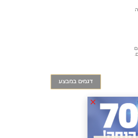
ה
Last
ם
Chance
.
דגמים במבצע
,