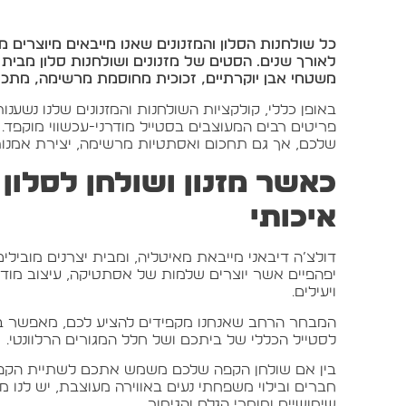
כל שולחנות הסלון והמזנונים שאנו מייבאים מיוצרים 
לאורך שנים. הסטים של מזנונים ושולחנות סלון מבית ד
משטחי אבן יוקרתיים, זכוכית מחוסמת מרשימה, מתכת
באופן כללי, קולקציות השולחנות והמזנונים שלנו נשענו
פריטים רבים המעוצבים בסטייל מודרני-עכשווי מוקפד. 
שלכם, אך גם תחכום ואסתטיות מרשימה, יצירת אמנות 
כאשר מזנון ושולחן לסלון
איכותי
דולצ’ה דיבאני מייבאת מאיטליה, ומבית יצרנים מובילים
יפהפיים אשר יוצרים שלמות של אסתטיקה, עיצוב מודרנ
ויעילים.
המבחר הרחב שאנחנו מקפידים להציע לכם, מאפשר בח
לסטייל הכללי של ביתכם ושל חלל המגורים הרלוונטי.
בין אם שולחן הקפה שלכם משמש אתכם לשתיית הקפה 
חברים ובילוי משפחתי נעים באווירה מעוצבת, יש לנו 
שימושיים וחומרי הגלם והגימור.