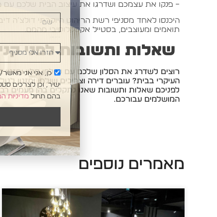
– פנקו את עצמכם ושדרגו את עיצוב הבית שלכם עם פר
שם
היכנסו לאחד מסניפי רשת הריהוט היוקרתי דולצ’ה דיב
תואמים ומעוצבים, בסטייל אקסקלוסיבי מהמם.
חזרו אלי מסניף
שאלות ותשובות לפני קניי
רוצים לשדרג את הסלון שלכם עם שולחן סלון ומזנון
כן, אני אני מאשר
העיקרי בבית? עוברים דירה וצריכים שולחן ומזנון לט
ישיר, וכן לצרכים סט
לפניכם שאלות ותשובות שאנו נתקלים בהן פעמים רבות
בהם תחול
מדיניות ה
המושלמים עבורכם.
מאמרים נוספים