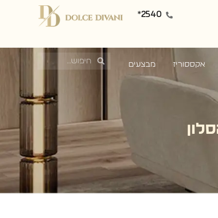
2540*
אקססוריז
מבצעים
לון