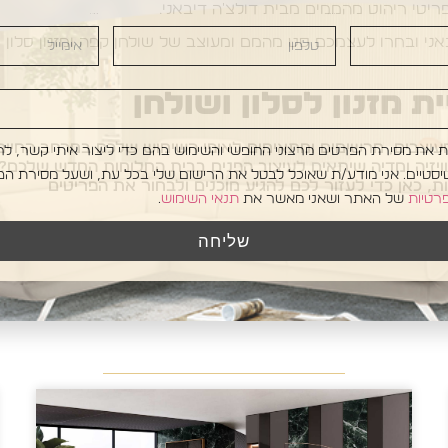
יטי ריהוט מהממים מבית דולצ'ה דיבאני.
טלפון
אימייל
אני ובחרו לעצמכם סט מהמם ומעוצב של שולחן קפה ומזנון סלון
ת מזנון לסלון ושולחן
 מעוצבים, מרשימים ומתאימים לאופי השימוש שלכם במרחב החיים
/ת את מסירת הפרטים מרצוני החופשי והשימוש בהם כדי ליצור איתי קשר, לר
לוויזיה ומדיה שיתאים לעיצוב הפנים בבית החלומות החדש שלכם?
טיסטיים. אני מודע/ת שאוכל לבטל את הרישום שלי בכל עת, ושעל מסירת הפ
, כאן כדי לעזור לכם להגיע מוכנים ולבחור את הפריטים
פרטיות
של האתר ושאני מאשר את
תנאי השימוש
.
שליחה