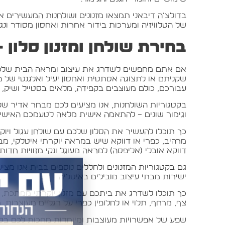
בדולצ’ה דיבאני תמצאו מזנונים ושולחנות המעשירים 
של הטלוויזיה ומערכות בידור אחרות ואחסון מסודר ונג
בחירת שולחן ומזנון סלון – 
אם אתם מחפשים לשדרג את עיצוב ומראה הבית שלכם ור
שקניתם או לתצוגה אסתטית ואחסון יעיל ואלגנטי של פ
עבורכם, כולם מעוצבים בקפידה, מלאים בסטייל ושיק, פו
בקטגוריות השולחנות, אנו מציעים לכם מבחר אדיר של א
וגימור שונים – להתאמה אישית מלאה לטעמכם האישי ו
כך תוכלו להעשיר את הסלון שלכם עם שולחן עגול ויוקר
מרהיב, כפרי או דווקא שיש במראה יוקרתי איטלקי, מברז
דווקא אובלי (אליפסה) למראה מעוגל ונקי מזוויות חדות
גם בקטגוריות המזנונים ולחללים נוספים בבית אנו מציעי
ישירות מבתי עיצוב מובילים באיטליה.
כך תוכלו לשדרג את ביתכם עם מזנון יוקרתי ממתכת, עץ
צף, מרחף, תלוי או לחלופין כפרי על רגליים מעוצבות, מ
שפע של אפשרויות מעוצבות ומיוחדות מחכות לכם בסניפ