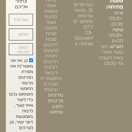
פינות
שעות
ונחזור
המייסדים
אוכל
פתיחה:
אליכם.
15, מישור
כסאות
א-ה:
אדומים,
לפינת
09:30-
מתחם D-
אוכל
20:30
CITY.
מיטות
שישי:
03-
זוגיות
09:30-
5514447
ספות
14:00
שלוחה 4
רהיטים
מוצ"ש:
חצי
במבצע
שעה אחרי
חנויות
צאת השבת
כן, אני אני
רהיטים
עד 23:00
מאשר/ת את
דולצ'ה
מסירת
דיבאני
הפרטים
בתקשורת
מרצוני
הצהרת
החופשי
נגישות
והשימוש בהם
מדיניות
כדי ליצור
פרטיות
איתי קשר,
תקנון
לרבות
שימוש
באמצעות
דיוור ישיר, וכן
לצרכים