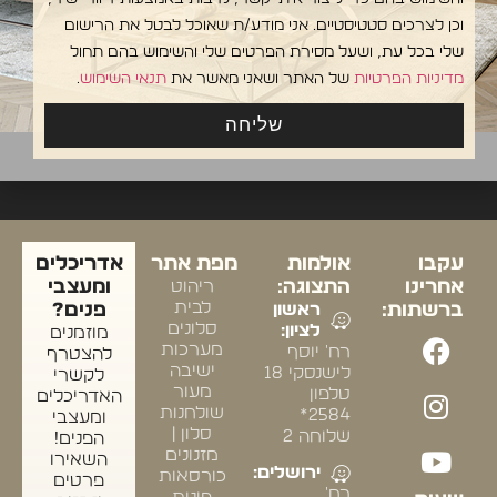
וכן לצרכים סטטיסטיים. אני מודע/ת שאוכל לבטל את הרישום
שלי בכל עת, ושעל מסירת הפרטים שלי והשימוש בהם תחול
מדיניות הפרטיות
של האתר ושאני מאשר את
תנאי השימוש
.
שליחה
עקבו
אולמות
מפת אתר
אדריכלים
אחרינו
התצוגה:
ריהוט
ומעצבי
לבית
ברשתות:
ראשון
פנים?
סלונים
לציון:
מוזמנים
מערכות
רח' יוסף
להצטרף
ישיבה
לישנסקי 18
לקשרי
מעור
טלפון
האדריכלים
שולחנות
2584*
ומעצבי
סלון |
שלוחה 2
הפנים!
מזנונים
השאירו
ירושלים:
כורסאות
פרטים
רח'