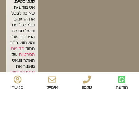
סטטיסטיים.
אני מודע/ת
שאוכל לבטל
את הרישום
שלי בכל עת,
ושעל מסירת
הפרטים שלי
והשימוש בהם
תחול
מדיניות
הפרטיות
של
האתר ושאני
מאשר את
תנאי השימוש
.
שליחה
הודעה
טלפון
אימייל
פגישה
© כל הזכויות שמורות לדולצ'ה דיבאני
עיצוב ובניית אתרים סטודיו Forte