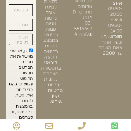
15, מישור
כסאות
א-ה:
אדומים,
לפינת
09:30-
מתחם D-
אוכל
20:30
CITY.
מיטות
שישי:
03-
זוגיות
09:30-
5514447
ספות
14:00
שלוחה 4
רהיטים
מוצ"ש:
חצי
במבצע
שעה אחרי
חנויות
צאת השבת
כן, אני אני
רהיטים
עד 23:00
מאשר/ת את
דולצ'ה
מסירת
דיבאני
הפרטים
בתקשורת
מרצוני
הצהרת
החופשי
נגישות
והשימוש בהם
מדיניות
כדי ליצור
פרטיות
איתי קשר,
תקנון
לרבות
שימוש
באמצעות
דיוור ישיר, וכן
לצרכים
סטטיסטיים.
אני מודע/ת