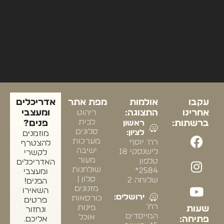
עקבו
אולמות
מפת אתר
אדריכלים
אחרינו
התצוגה:
ריהוט
ומעצבי
לבית
ברשתות:
ראשון
פנים?
סלונים
לציון:
מוזמנים
מערכות
רח' יוסף
להצטרף
ישיבה
לישנסקי 18
לקשרי
מעור
טלפון
האדריכלים
שולחנות
2584*
ומעצבי
סלון |
שלוחה 2
הפנים!
מזנונים
השאירו
ירושלים:
כורסאות
פרטים
רח'
פינות
שעות
ונחזור
המייסדים
אוכל
פתיחה:
אליכם.