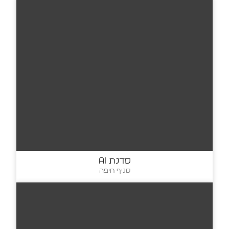
סדנת AI
סניף חיפה