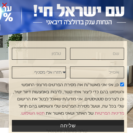
יום האישה 2025
סניף חיפה
שם
טלפון
אימייל
חזרו אלי מסניף
כן, אני אני מאשר/ת את מסירת הפרטים מרצוני החופשי
והשימוש בהם כדי ליצור איתי קשר, לרבות באמצעות דיוור ישיר,
וכן לצרכים סטטיסטיים. אני מודע/ת שאוכל לבטל את הרישום
שלי בכל עת, ושעל מסירת הפרטים שלי והשימוש בהם תחול
מדיניות הפרטיות
של האתר ושאני מאשר את
תנאי השימוש
.
שליחה
ערב מהנה ומעשיר